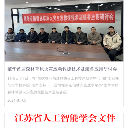
擎华首届森林草原火灾应急救援技术及装备应用研讨会
在南京成功举办
1月6日至7日，在“国家林业局森林防火工程技术研究中心”和“南京师
范大学数科院”倾力支持下，我司在南京仙林宾馆成功举办“擎华首届
森林草原火灾应急救援技术及装备应
2024-01-08