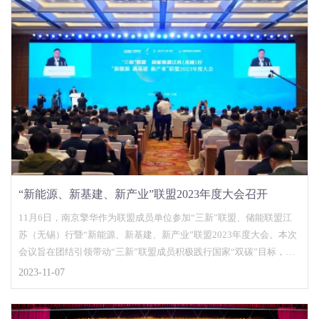
“新能源、新基建、新产业”联盟2023年度大会召开
11月6日，南京擎华作为联盟成员单位参加“三新”联盟、储能联盟江
苏（无锡）行暨“新能源、新基建、新产业”联盟2023年度大会。本次
会议旨在团结引领带动“三新”联盟成员积极践行国家“双碳”目标，聚
焦“新...
2023-11-07