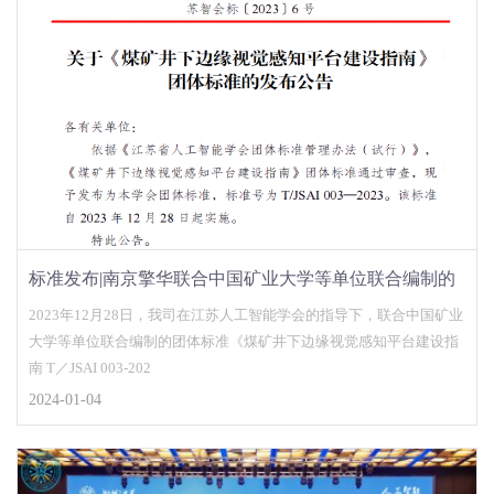
标准发布|南京擎华联合中国矿业大学等单位联合编制的
团体标准发布
2023年12月28日，我司在江苏人工智能学会的指导下，联合中国矿业
大学等单位联合编制的团体标准《煤矿井下边缘视觉感知平台建设指
南 T／JSAI 003-202
2024-01-04