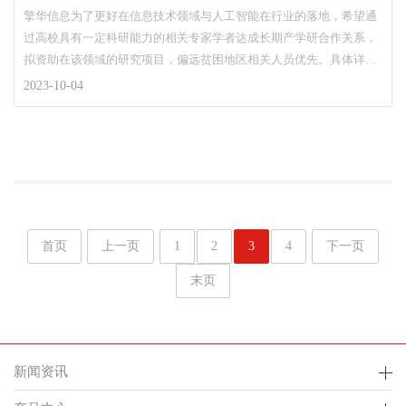
擎华信息为了更好在信息技术领域与人工智能在行业的落地，希望通
过高校具有一定科研能力的相关专家学者达成长期产学研合作关系，
拟资助在该领域的研究项目，偏远贫困地区相关人员优先。具体详见
以下课题资助说明：v...
2023-10-04
首页
上一页
1
2
3
4
下一页
末页
新闻资讯