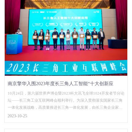
南京擎华入围2023年度长三角人工智能“十大创新应
用”榜单
10月24日，第六届世界声博会暨2023科大讯飞全球1024开发者节分论
坛——长三角工业互联网峰会顺利举行。为深入贯彻落实国家长三角
一体化发展战略，高质量推进长三角一体化发展，由长三角企业家联
盟、长三...
2023-10-25